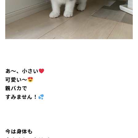
あ〜、小さい
可愛い〜
親バカで
すみません！
N
Y
A
A
D
I
N
G
.
.
.
今は身体も