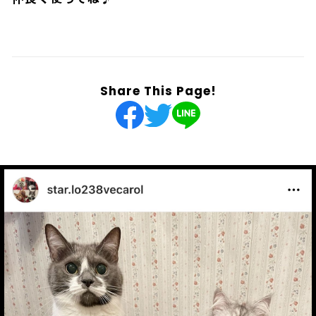
N
L
O
A
D
I
N
G
.
.
.
Share This Page!
とってもAWESOMEW