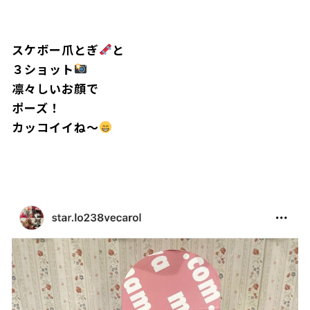
スケボー爪とぎ
と
３ショット
凛々しいお顔で
ポーズ！
カッコイイね〜