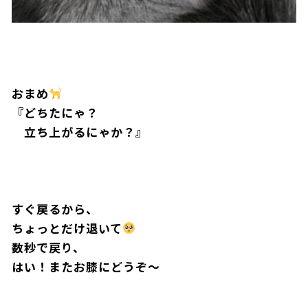
おまめ
N
Y
A
W
L
I
N
G
.
.
.
『どちたにゃ？
立ち上がるにゃか？』
すぐ戻るから、
ちょっとだけ退いて
数秒で戻り、
はい！またお膝にどうぞ〜