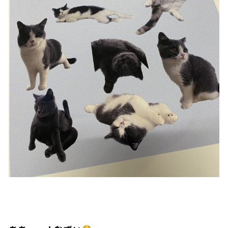
N
Y
O
A
D
I
N
G
.
.
.