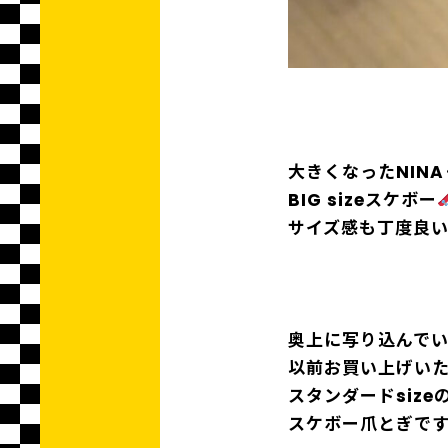
大きくなったNINA
BIG sizeスケボー
サイズ感も丁度良
奥上に写り込んで
以前お買い上げい
スタンダードsize
スケボー爪とぎで