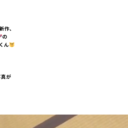
の新作、
の
くん
写真が