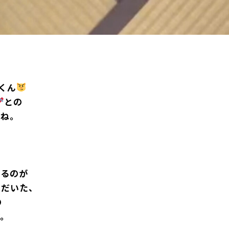
くん
との
いね。
いるのが
ただいた、
の
す。