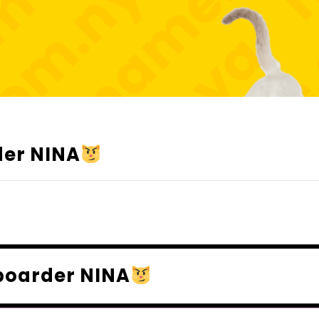
der NINA
boarder NINA