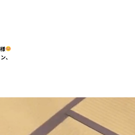
模様
スン、
N
Y
A
A
D
I
N
G
.
.
.