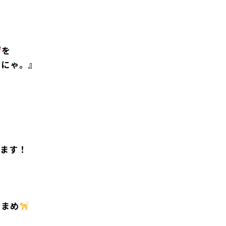
を
にゃ。』
アンゼンのためにタイヤはまわらにゃい
てます！
おまめ