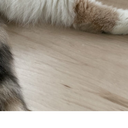
W
L
O
A
D
I
N
G
.
.
.