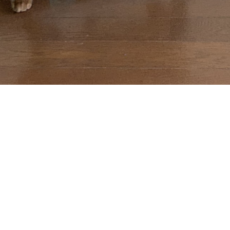
N
Y
O
A
D
I
N
G
.
.
.
り