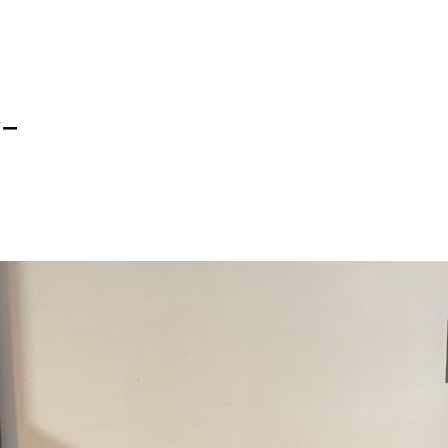
、
ダー
子猫よ 大志をいにゃけ