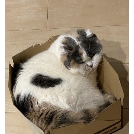
N
Y
A
W
L
O
A
D
.
.
.