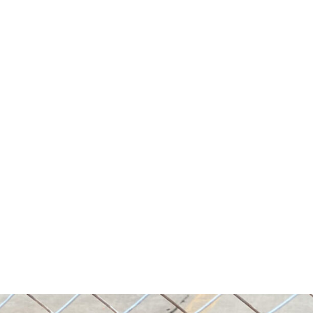
、
N
L
O
A
D
I
N
G
.
.
.
！