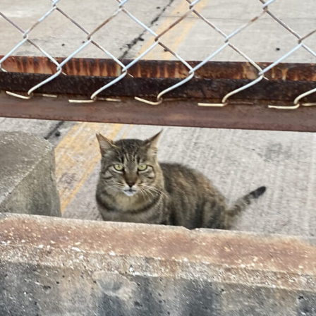
子猫よ 大志をいにゃけ